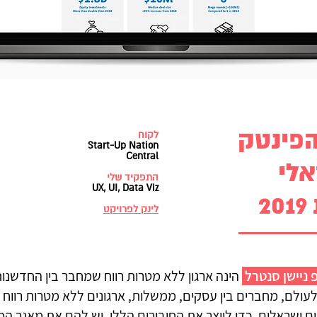
הפינטק
לקוח
Start-Up Nation
Central
לי
התפקיד שלי
UX, UI, Data Viz
2
לינק לפרויקט
ניישן סנטרל
הינה ארגון ללא מטרות רווח שמחבר בין החדשנו
עולם, מחברים בין עסקים, ממשלות, ארגונים ללא מטרות רווח ל
 ישראלים. כדי לייצר את החיבורים הללו, יש להם את מאגר המ