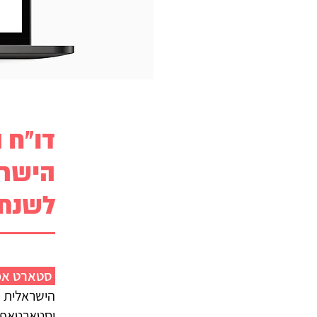
דו"ח 
הישרא
לשנת 019
סטארט אפ 
הישראלית ל
וסטארטאפים