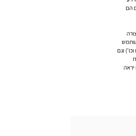
 הם
ורה
משתמש
כו') וגם
ח
 יראה