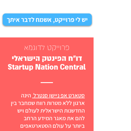
יש לי פרוייקט, אשמח לדבר איתך
פרוייקט לדוגמא
דו"ח הפינטק הישראלי
Startup Nation Central
סטארט אפ ניישן סנטרל
הינה
ארגון ללא מטרות רווח שמחבר בין
החדשנות הישראלית לעולם ויש
להם את מאגר המידע הרחב
ביותר על עולם הסטארטאפים